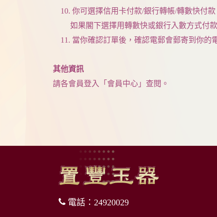
10. 你可選擇信用卡付款/銀行轉帳/轉數快付款。Al
如果閣下選擇用轉數快或銀行入數方式付款會
11. 當你確認訂單後，確認電郵會郵寄到你
其他資訊
請各會員登入「會員中心」查閱。
電話：24920029