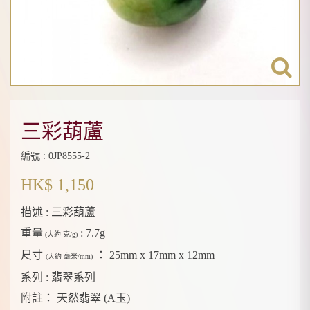
三彩葫蘆
編號 : 0JP8555-2
HK$ 1,150
描述 :
三彩葫蘆
重量
:
7.7g
(大約 克/g)
尺寸
：
25mm x 17mm x 12mm
(大約 毫米/mm)
系列 :
翡翠系列
附註：
天然翡翠 (A玉)