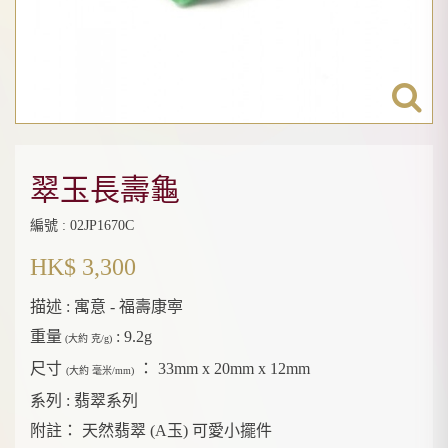
翠玉長壽龜
編號 : 02JP1670C
HK$ 3,300
描述 :
寓意 - 福壽康寕
重量
:
9.2g
(大約 克/g)
尺寸
：
33mm x 20mm x 12mm
(大約 毫米/mm)
系列 :
翡翠系列
附註：
天然翡翠 (A玉) 可愛小擺件