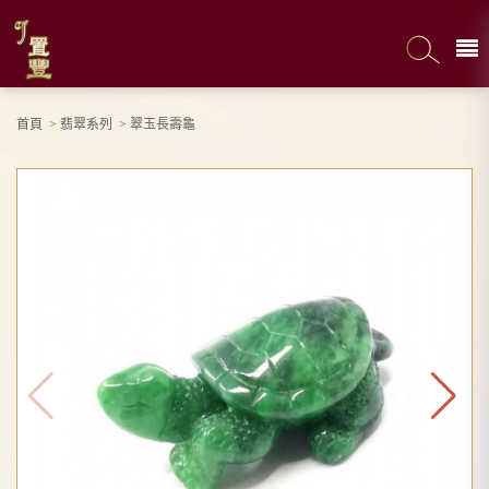
首頁
>
翡翠系列
>
翠玉長壽龜