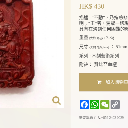
HK$ 430
描述 :
“不動”，乃指慈
明；“王”者，駕馭一切
具有在遇到任何困難的
重量
:
7.3g
(大約 克/g)
尺寸
：
51mm 
(大約 毫米/mm)
系列 :
木刻藝術系列
附註：
贊比亞血檀
加入購物
Facebook
WhatsApp
WeChat
Cop
Lin
需要幫助？
+852 2492 0029