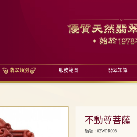
翡翠類別
服務範圍
翡翠知識
不動尊菩薩
編號 : 02WPR008