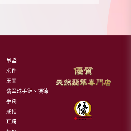
吊墜
擺件
玉面
翡翠珠手鏈、項鍊
手鐲
戒指
耳環