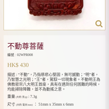
不動尊菩薩
編號 : 02WPR008
HK$ 430
描述 :
“不動”，乃指慈悲心堅固，無可撼動；“明”者，
乃智慧之光明；“王”者，駕馭一切現象者。不動明王為
佛教密宗八大明王首座，具有在遇到任何困難的時候，
均能掃除障難，並不為動搖之意。
重量
:
7.3g
(大約 克/g)
尺寸
：
51mm x 35mm x 6mm
(大約 毫米/mm)